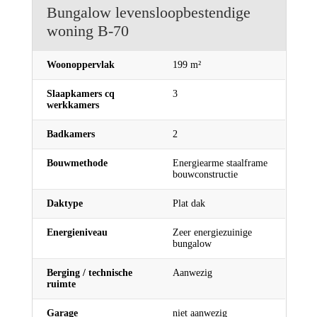
Bungalow levensloopbestendige
woning B-70
Woonoppervlak
199 m²
Slaapkamers cq
3
werkkamers
Badkamers
2
Bouwmethode
Energiearme staalframe
bouwconstructie
Daktype
Plat dak
Energieniveau
Zeer energiezuinige
bungalow
Berging / technische
Aanwezig
ruimte
Garage
niet aanwezig