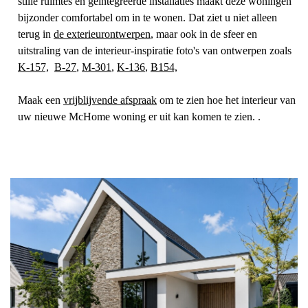
stille ruimtes en geïntegreerde installaties maakt deze woningen
bijzonder comfortabel om in te wonen. Dat ziet u niet alleen
terug in
de exterieurontwerpen
, maar ook in de sfeer en
uitstraling van de interieur-inspiratie foto's van ontwerpen zoals
K-157,
B-27
,
M-301
,
K-136
,
B154,
Maak een
vrijblijvende afspraak
om te zien hoe het interieur van
uw nieuwe McHome woning er uit kan komen te zien. .