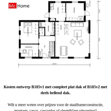
Kosten ontwerp B185v1 met compleet plat dak of B185v2 met
deels hellend dak.
Wilt u meer weten over prijzen voor de staalframeconstructie,
montage, casco, cascoplus of sleutelklare uitvoering?